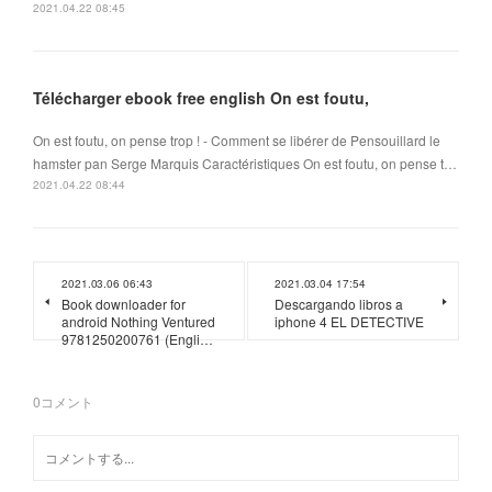
2021.04.22 08:45
Télécharger ebook free english On est foutu,
On est foutu, on pense trop ! - Comment se libérer de Pensouillard le
hamster pan Serge Marquis Caractéristiques On est foutu, on pense t…
2021.04.22 08:44
2021.03.06 06:43
2021.03.04 17:54
Book downloader for
Descargando libros a
android Nothing Ventured
iphone 4 EL DETECTIVE
9781250200761 (Engli…
0
コメント